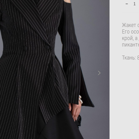
Жакет 
Его ос
крой, 
пикант
Ткань: 