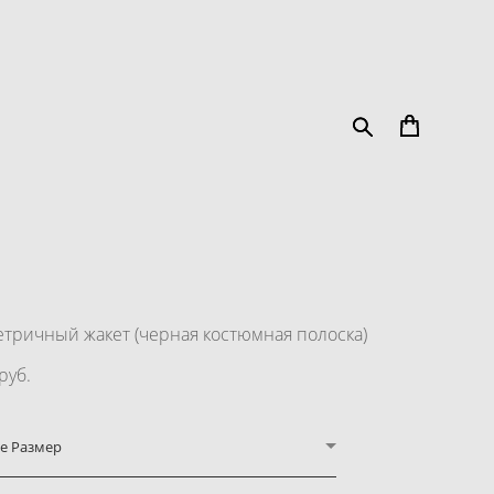
тричный жакет (черная костюмная полоска)
pуб.
е Размер