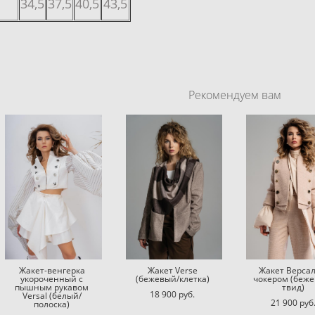
34,5
37,5
40,5
43,5
Рекомендуем вам
Жакет-венгерка
Жакет Verse
Жакет Версал
укороченный с
(бежевый/клетка)
чокером (беже
пышным рукавом
твид)
18 900 pуб.
Versal (белый/
21 900 pуб
полоска)