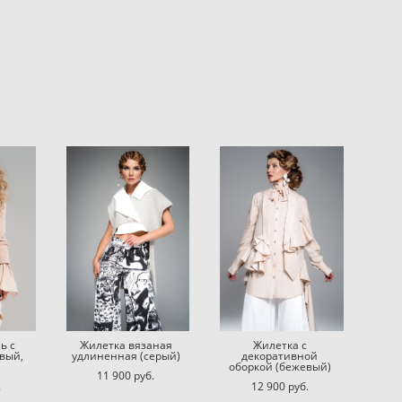
ь с
Жилетка вязаная
Жилетка с
вый,
удлиненная (серый)
декоративной
оборкой (бежевый)
11 900 pуб.
.
12 900 pуб.