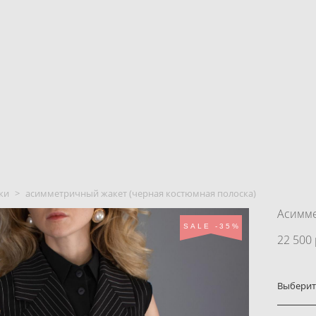
ки
>
асимметричный жакет (черная костюмная полоска)
Асимме
SALE -35%
22 500 
Выберит