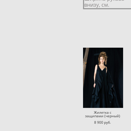
внизу, см.
Жилетка с
защипами (черный)
8 900 pуб.