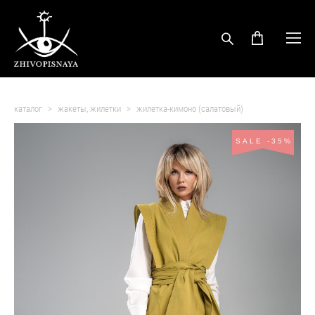
каталог
>
жакеты, жилетки
>
жилетка-кимоно (салатовый)
SALE -35%