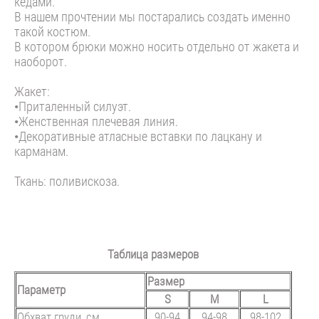
кедами.
В нашем прочтении мы постарались создать именно
такой костюм.
В котором брюки можно носить отдельно от жакета и
наоборот.
Жакет:
•Приталенный силуэт.
•Женственная плечевая линия.
•Декоративные атласные вставки по лацкану и
карманам.
Ткань: поливискоза.
Таблица размеров
Размер
Параметр
S
M
L
Обхват груди, см.
90-94
94-98
98-102