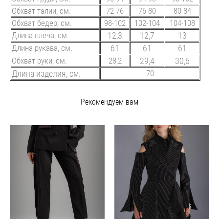
Обхват талии, см.
72-76
76-80
80-84
Обхват бедер, см.
98-102
102-104
104-108
Длина плеча, см.
12,3
12,7
13
Длина рукава, см.
61
61
61
Обхват руки, см.
28,2
29,4
30,6
Длина изделия, см.
70
Рекомендуем вам