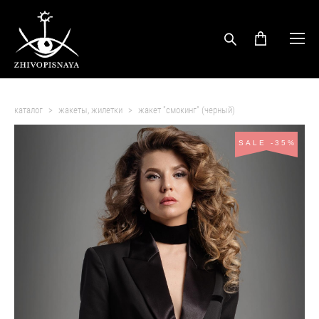
каталог
>
жакеты, жилетки
>
жакет "смокинг" (черный)
SALE -35%