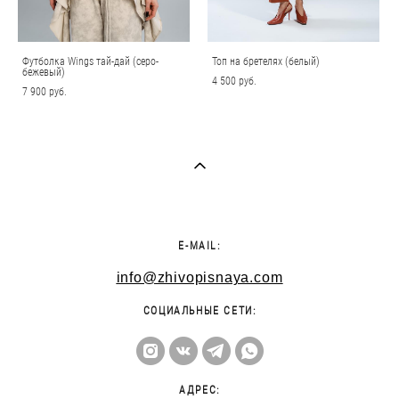
Футболка Wings тай-дай (серо-
Топ на бретелях (белый)
бежевый)
4 500 pуб.
7 900 pуб.
E-MAIL:
info@zhivopisnaya.com
СОЦИАЛЬНЫЕ СЕТИ:
АДРЕС: