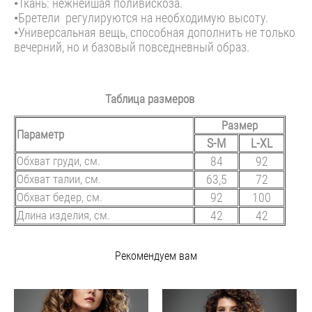
•Ткань: нежнейшая поливискоза.
•Бретели регулируются на необходимую высоту.
•Универсальная вещь, способная дополнить не только
вечерний, но и базовый повседневный образ.
Таблица размеров
Размер
Параметр
S-M
L-XL
Обхват груди, см.
84
92
Обхват талии, см.
63,5
72
Обхват бедер, см.
92
100
Длина изделия, см.
42
42
Рекомендуем вам