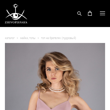
каталог
>
майки, топы
>
топ на бретелях (пудровый)