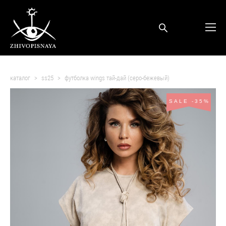
каталог
>
ss25
>
футболка wings тай-дай (серо-бежевый)
SALE -35%