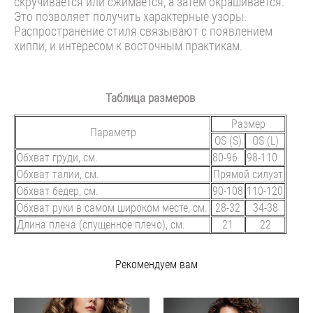
скручивается или сжимается, а затем окрашивается.
Это позволяет получить характерные узоры.
Распространение стиля связывают с появлением
хиппи, и интересом к восточным практикам.
Таблица размеров
Размер
Параметр
OS (S)
OS (L)
Обхват груди, см.
80-96
98-110
Обхват талии, см.
Прямой силуэт
Обхват бедер, см.
90-108
110-120
Обхват руки в самом широком месте, см.
28-32
34-38
Длина плеча (спущенное плечо), см.
21
22
Рекомендуем вам