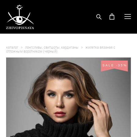
каталог
>
лонгсливы, свитшоты, кардиганы
>
жилетка вязаная с
отложным воротником (черный)
SALE -35%