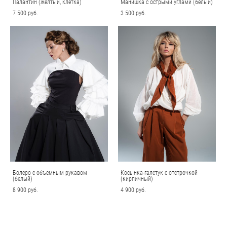
Палантин (желтый, клетка)
Манишка с острыми углами (белый)
7 500 pуб.
3 500 pуб.
Болеро с объемным рукавом
Косынка-галстук с отстрочкой
(белый)
(кирпичный)
8 900 pуб.
4 900 pуб.