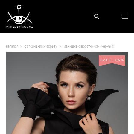
каталог
>
дополнения к образу
>
манишка с воротником (черный)
SALE -35%