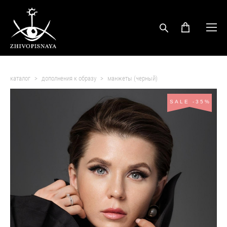
каталог
>
дополнения к образу
>
манжеты (черный)
SALE -35%