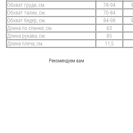
Обхват груди, см.
78-94
Обхват талии, см.
70-84
Обхват бедер, см.
84-98
Длина по спинке, см.
63
Длина рукава, см.
85
Длина плеча, см.
11,5
Рекомендуем вам
Рубашка-трансформер (черный)
15 900 pуб.
Рубашка-трансформер с отстегивающимися рукавами (серый)
17 400 pуб.