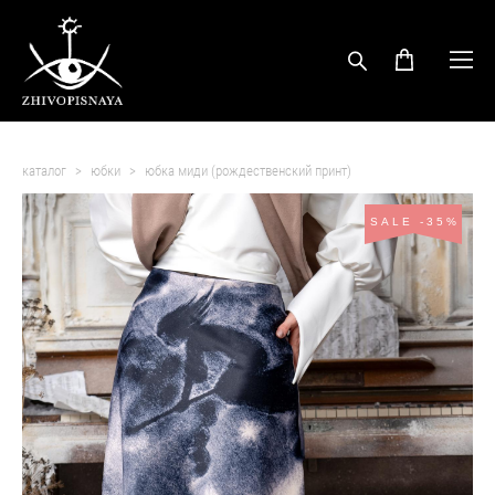
каталог
>
юбки
>
юбка миди (рождественский принт)
SALE -35%