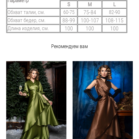
Параметр
S
M
L
Обхват талии, см.
60-75
75-84
82-90
Обхват бедер, см.
88-99
100-107
108-115
Длина изделия, см.
100
100
100
Рекомендуем вам