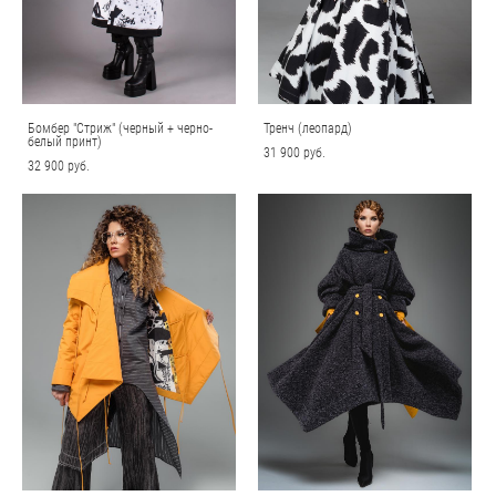
Бомбер "Стриж" (черный + черно-
Тренч (леопард)
белый принт)
31 900 pуб.
32 900 pуб.