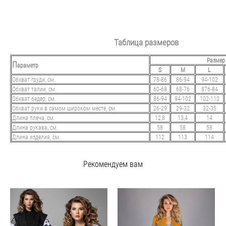
Таблица размеров
Размер
П
араметр
S
M
L
Обхват груди, см.
78-86
86-94
94-102
Обхват талии, см.
60-68
68-76
876-84
Обхват бедер, см.
86-94
94-102
102-110
Обхват руки в самом широком месте, см.
26-29
29-32
32-35
Длина плеча, см.
12,8
13,4
14
Длина рукава, см.
58
58
58
Длина изделия, см.
112
113
114
Рекомендуем вам