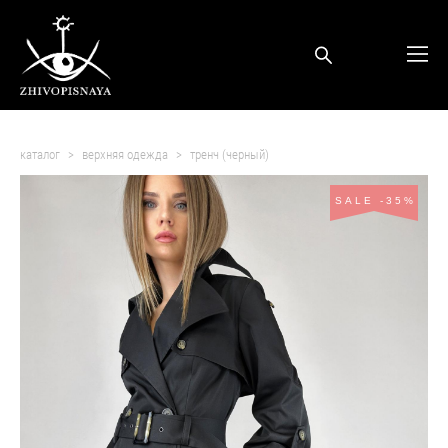
каталог
>
верхняя одежда
>
тренч (черный)
SALE -35%