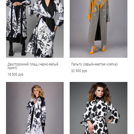
Двусторонний плащ (черно-белый
Пальто (серый+желтая клетка)
принт)
32 900 pуб.
18 500 pуб.