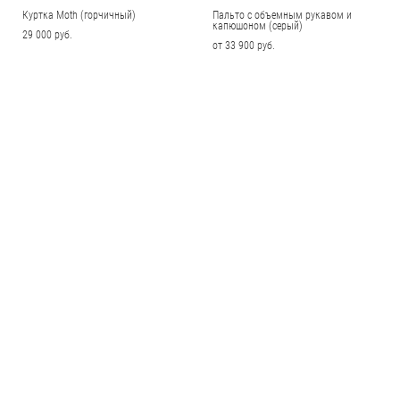
Куртка Moth (горчичный)
Пальто с объемным рукавом и
капюшоном (серый)
29 000 pуб.
от 33 900 pуб.