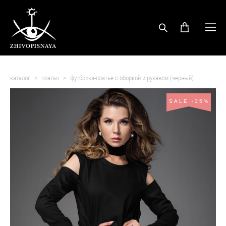
каталог
>
платья
>
футболка-платье с оборкой и рукавом (черный)
SALE -35%