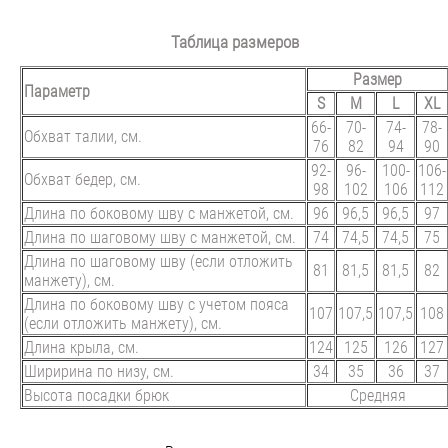
Таблица размеров
Размер
Параметр
S
M
L
XL
66-
70-
74-
78-
Обхват талии, см.
76
82
94
90
92-
96-
100-
106-
Обхват бедер, см.
98
102
106
112
Длина по боковому шву с манжетой, см.
96
96,5
96,5
97
Длина по шаговому шву с манжетой, см.
74
74,5
74,5
75
Длина по шаговому шву (если отложить
81
81,5
81,5
82
манжету), см.
Длина по боковому шву с учетом пояса
107
107,5
107,5
108
(если отложить манжету), см.
Длина крыла, см.
124
125
126
127
Ширирина по низу, см.
34
35
36
37
Высота посадки брюк
Средняя