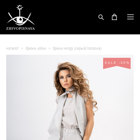
каталог
>
брюки, юбки
>
брюки wings (серый/полоска)
SALE -35%