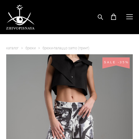
каталог
>
брюки
>
брюки-палаццо samo (принт)
SALE -35%