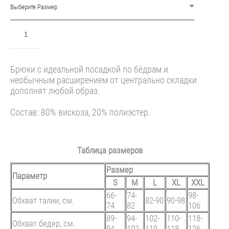
Выберите Размер
ДОБАВИТЬ В КОРЗИНУ
Брюки с идеальной посадкой по бёдрам и
необычным расширением от центрально складки
дополнят любой образ.
Состав: 80% вискоза, 20% полиэстер.
Таблица размеров
Размер
Параметр
S
M
L
XL
XXL
66-
74-
98-
Обхват талии, см.
82-90
90-98
74
82
106
89-
94-
102-
110-
118-
Обхват бедер, см.
94
102
110
118
126