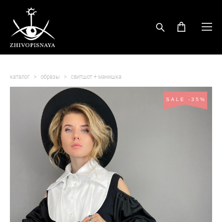
каталог
>
образы
>
свитшот + манишка
SALE -35%