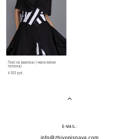
Пояс на завязках (черно-белая
полоска)
4 500 pуб.
E-MAIL:
info@zhivopisnaya.com