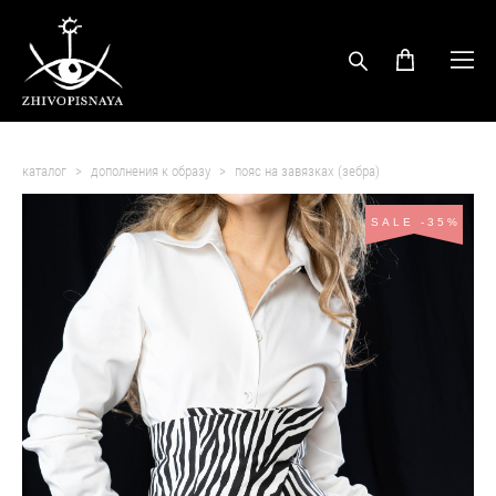
каталог
>
дополнения к образу
>
пояс на завязках (зебра)
SALE -35%