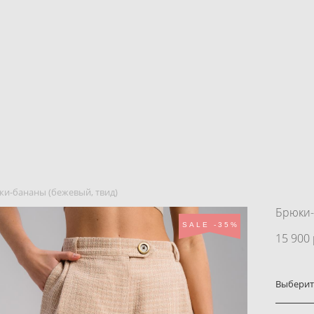
и-бананы (бежевый, твид)
Брюки-
SALE -35%
15 900 
Выберит