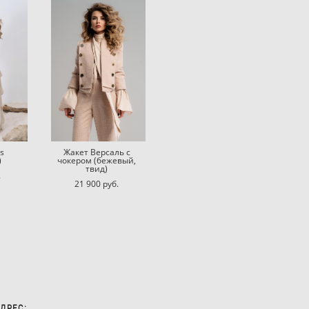
s
Жакет Версаль с
)
чокером (бежевый,
твид)
.
21 900 pуб.
ДРЕС: