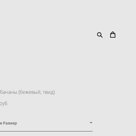
бананы (бежевый, твид)
pуб.
е Размер