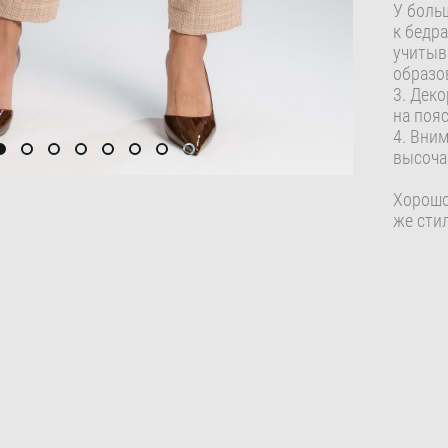
У боль
к бедр
учитыва
образо
3. Дек
на пояс
4. Вним
высоча
Хорошо
же стил