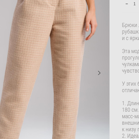
Брюки 
рубашк
и с яр
Эта мо
прогул
чулками
чувств
У этих
отлича
1. Длин
180 см
масс-м
внешни
к низу
2. Иде