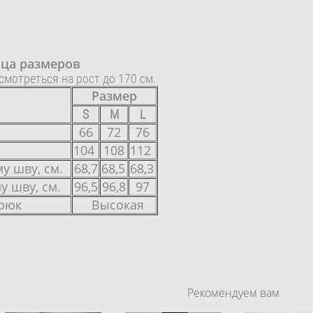
ца размеров
мотреться на рост до 170 см.
Размер
S
M
L
66
72
76
104
108
112
у шву, см.
68,7
68,5
68,3
у шву, см.
96,5
96,8
97
брюк
Высокая
Рекомендуем вам