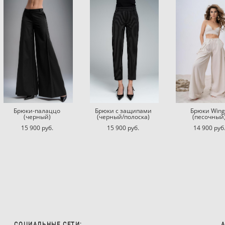
Брюки-палаццо
Брюки с защипами
Брюки Wing
(черный)
(черный/полоска)
(песочный
15 900 pуб.
15 900 pуб.
14 900 pуб
СОЦИАЛЬНЫЕ СЕТИ:
А