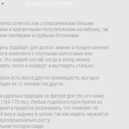
ДОБАВИТЬ В КОРЗИНУ
легко сочетать как с классическими белыми
ами и элегантными полусапожками на каблуке, так
кими свитерами и грубыми ботинками.
дель подойдёт для долгих зимних и поздне-осенних
ок в комплекте с плотными колготками или
. Это редкий случай, когда в холод можно
овать тепло и комфорт и выглядеть стильно.
 брюк есть масса других преимуществ, выгодно
ющих их от множества других:
а идеально сидящая по фигуре для тех, кто ниже
. (164-170 см.). Любые подобного кроя брюки из
аркета придется укорачивать, что поменяет их
й вид и задумку в целом, так как модель заужается
 пропорционально росту.
альная посадка сзади.