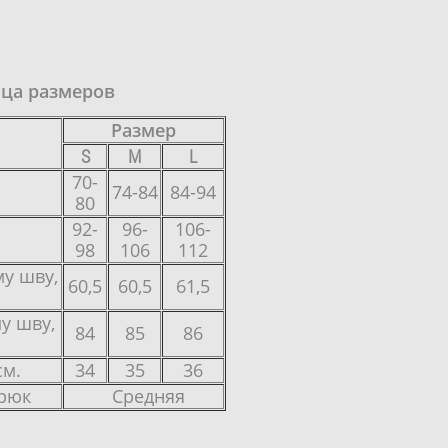
ца размеров
Размер
S
M
L
70-
74-84
84-94
80
92-
96-
106-
98
106
112
у шву,
60,5
60,5
61,5
у шву,
84
85
86
см.
34
35
36
брюк
Средняя