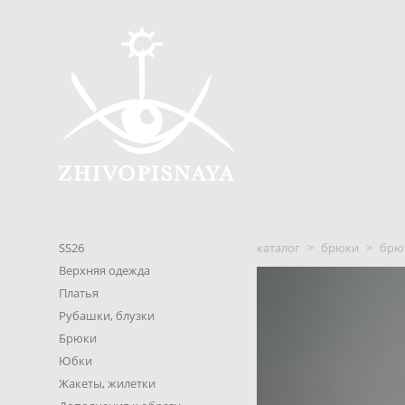
SS26
каталог
>
брюки
>
брю
Верхняя одежда
Платья
Рубашки, блузки
Брюки
Юбки
Жакеты, жилетки