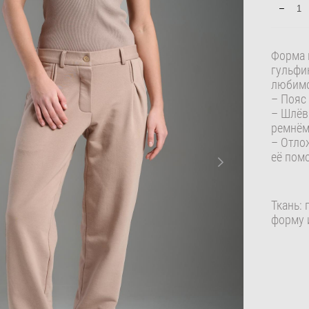
Форма 
гульфи
любим
– Пояс
– Шлёв
ремнё
– Отло
её пом
Ткань:
форму 