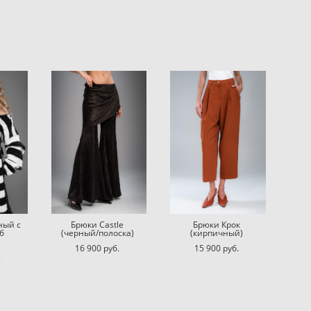
ный с
Брюки Castle
Брюки Крок
б
(черный/полоска)
(кирпичный)
16 900 pуб.
15 900 pуб.
.