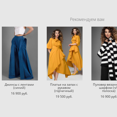
Рекомендуем вам
Джинсы с лентами
Платье на запах с
Пуловер вязан
(синий)
рукавом
шарфом (ч/
(горчичный)
полоска)
16 900 pуб.
19 500 pуб.
16 900 pуб