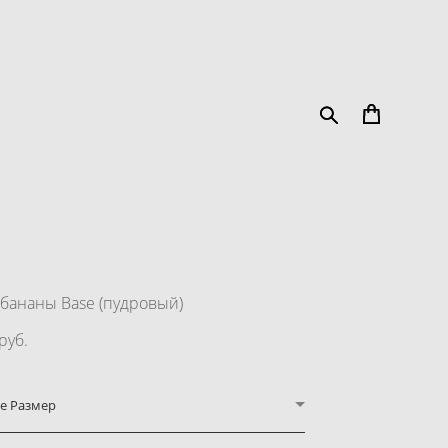
бананы Base (пудровый)
pуб.
е Размер