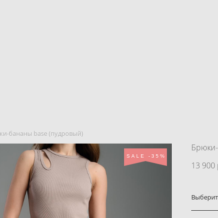
ки-бананы base (пудровый)
Брюки-
SALE -35%
13 900 
Выберит